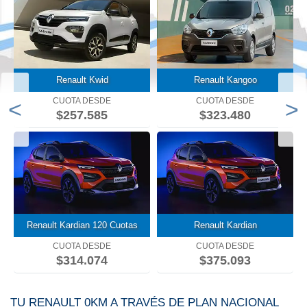
Renault Kwid
Renault Kangoo
CUOTA DESDE
CUOTA DESDE
<
>
$257.585
$323.480
Renault Kardian 120 Cuotas
Renault Kardian
CUOTA DESDE
CUOTA DESDE
$314.074
$375.093
TU RENAULT 0KM A TRAVÉS DE PLAN NACIONAL