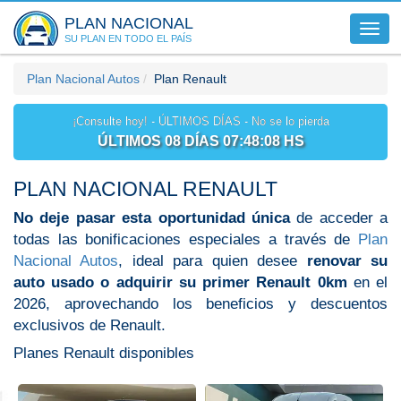
PLAN NACIONAL
Toggl
SU PLAN EN TODO EL PAÍS
navig
Plan Nacional Autos
Plan Renault
¡Consulte hoy! - ÚLTIMOS DÍAS - No se lo pierda
ÚLTIMOS 08 DÍAS 07:48:07 HS
PLAN NACIONAL RENAULT
No deje pasar esta oportunidad única
de acceder a
todas las bonificaciones especiales a través de
Plan
Nacional Autos
, ideal para quien desee
renovar su
auto usado o adquirir su primer Renault 0km
en el
2026, aprovechando los beneficios y descuentos
exclusivos de Renault.
Planes Renault disponibles